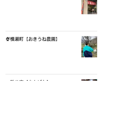
🍨横瀬町【おきうね農園】
🐖秩父市【ちんばた】