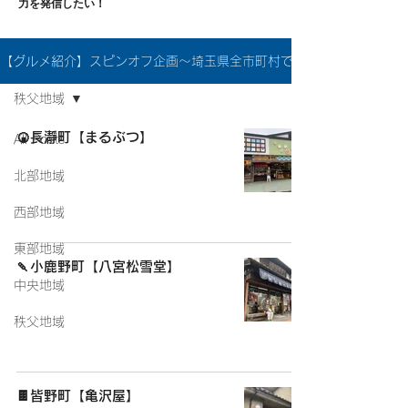
力を発信したい！
【グルメ紹介】スピンオフ企画〜埼玉県全市町村でミッション完遂を目指
秩父地域
🍘長瀞町【まるぶつ】
All Posts
北部地域
西部地域
東部地域
🍡小鹿野町【八宮松雪堂】
中央地域
秩父地域
🍫皆野町【亀沢屋】