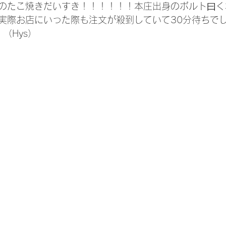
のたこ焼きだいすき！！！！！！本庄出身のボルト曰く
実際お店にいった際も注文が殺到していて30分待ちでし
 （Hys）