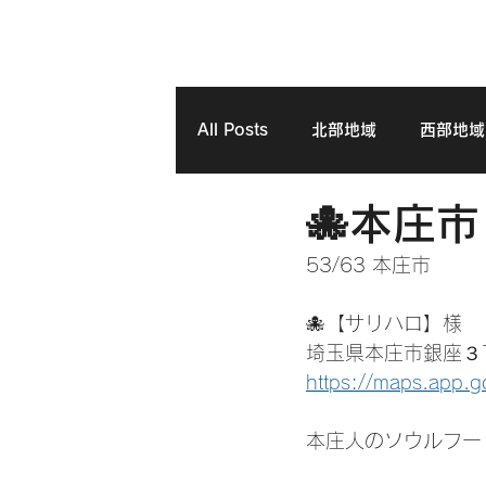
HOME
BIOGRAPHY
DISCO
All Posts
北部地域
西部地域
🐙本庄
53/63 本庄市
🐙【サリハロ】様
埼玉県本庄市銀座３
https://maps.app.
本庄人のソウルフー