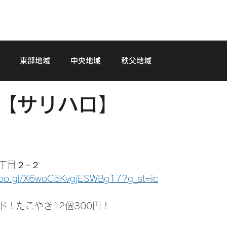
GRAPHY
LIVE
MOVIES
WEB SHOP
CONTACT
東部地域
中央地域
秩父地域
市【サリハロ】
丁目２−２
goo.gl/X6woC5KvgjESWBg17?g_st=ic
ド！たこやき12個300円！