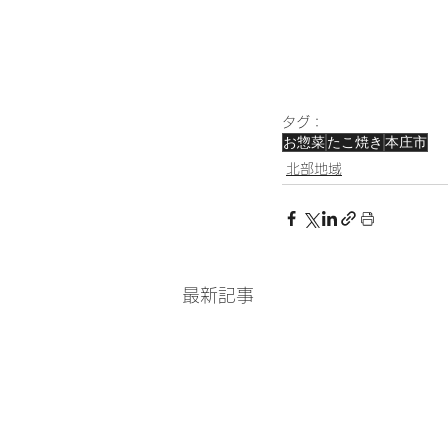
タグ：
お惣菜
たこ焼き
本庄市
北部地域
最新記事