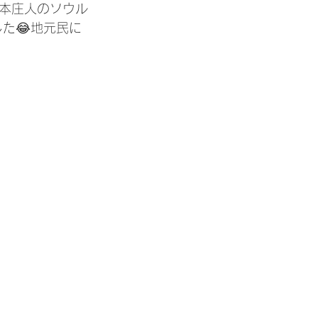
本庄人のソウル
た😂地元民に