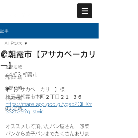
記事
All Posts
🥐朝霞市【アサカベーカリ
All Posts
ー】
北部地域
44/63 朝霞市
西部地域
東部地域
🥐【アサカベーカリー】様
埼玉県朝霞市本町２丁目２１−３６
中央地域
https://maps.app.goo.gl/ygab2CiHXrr
秩父地域
SS2tG9?g_st=ic
オススメして頂いたパン屋さん！惣菜
パンから菓子パンまでたくさんありま