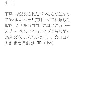
す！！
丁寧に袋詰めされたパンたちが並んで
てかわいかった🥺美味しくて種類も豊
富でした！チョココロネは頭にカラー
スプレーのついてるタイプで昔ながら
の感じがたまらないっす、、😌コロネ
すき また行きたい❤️‍🔥（Hys）