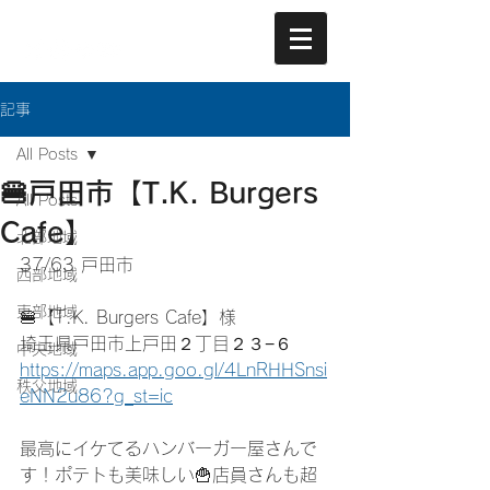
記事
All Posts
🍔戸田市【T.K. Burgers
All Posts
Cafe】
北部地域
37/63 戸田市
西部地域
東部地域
🍔【T.K. Burgers Cafe】様
埼玉県戸田市上戸田２丁目２３−６
中央地域
https://maps.app.goo.gl/4LnRHHSnsi
秩父地域
eNN2u86?g_st=ic
最高にイケてるハンバーガー屋さんで
す！ポテトも美味しい🍟店員さんも超