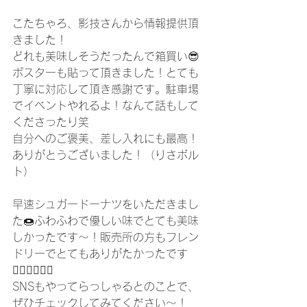
こたちゃろ、影技さんから情報提供頂
きました！
どれも美味しそうだったんで箱買い😎
ポスターも貼って頂きました！とても
丁寧に対応して頂き感謝です。駐車場
でイベントやれるよ！なんて話もして
くださったり笑
自分へのご褒美、差し入れにも最高！
ありがとうございました！（りさボル
ト）
早速シュガードーナツをいただきまし
た🍩ふわふわで優しい味でとても美味
しかったです〜！販売所の方もフレン
ドリーでとてもありがたかったです
🙇🏻‍♂️🙇🏻‍♂️
SNSもやってらっしゃるとのことで、
ぜひチェックしてみてください～！