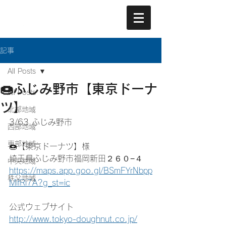
記事
All Posts
🍩ふじみ野市【東京ドーナ
All Posts
ツ】
北部地域
3/63 ふじみ野市
西部地域
東部地域
🍩【東京ドーナツ】様
埼玉県ふじみ野市福岡新田２６０−４
中央地域
https://maps.app.goo.gl/BSmFYrNbpp
秩父地域
MifRi7A?g_st=ic
公式ウェブサイト
http://www.tokyo-doughnut.co.jp/