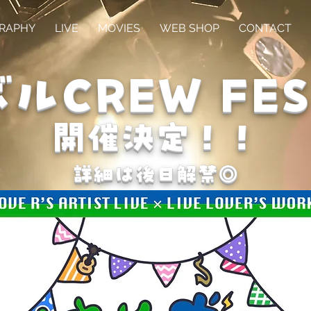
GRAPHY
LIVE
MOVIES
WEB SHOP
CONTACT
ルCREW FES 
​開催決定！！
詳細は後日解禁◎